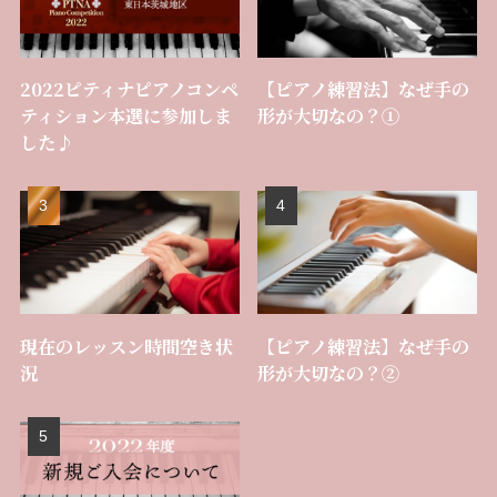
2022ピティナピアノコンペ
【ピアノ練習法】なぜ手の
ティション本選に参加しま
形が大切なの？①
した♪
現在のレッスン時間空き状
【ピアノ練習法】なぜ手の
況
形が大切なの？②