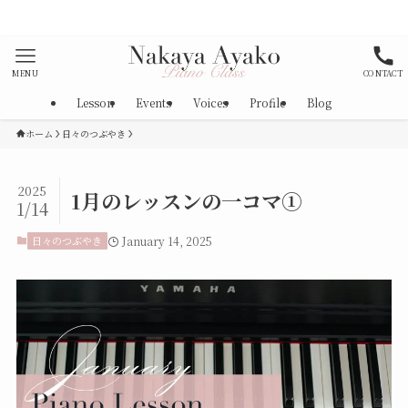
対策として消毒、マスク着用を徹底しております。
MENU
CONTACT
Lesson
Events
Voices
Profile
Blog
ホーム
日々のつぶやき
2025
1月のレッスンの一コマ①
1/14
日々のつぶやき
January 14, 2025