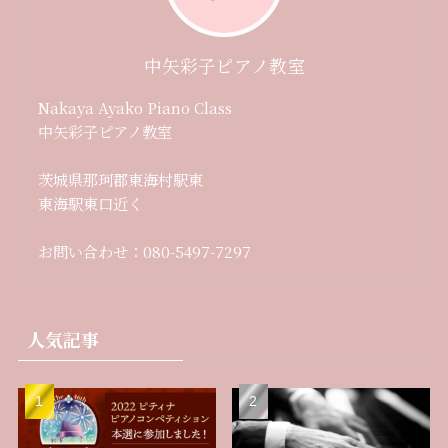
中矢彩子ピアノ教室
Nakaya Ayako Piano Class
中矢彩子ピアノ教室
茨城県那珂郡東海村駅東
東海駅東口近く
お問い合わせ：080-5497-7297
人気記事