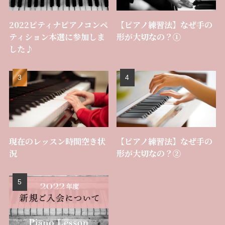
2022ピティナピアノコンペ
【ピアノ練習法】なぜ手の
ティション本選に参加しま
形が大切なの？①
した♪
現在のレッスン時間空き状
【ピアノ練習法】なぜ手の
況
形が大切なの？②