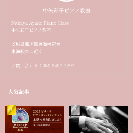
中矢彩子ピアノ教室
Nakaya Ayako Piano Class
中矢彩子ピアノ教室
茨城県那珂郡東海村駅東
東海駅東口近く
お問い合わせ：080-5497-7297
人気記事