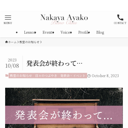
として消毒、マスク着用を徹底しております。
MENU
CONTACT
Lesson
Events
Voices
Profile
Blog
ホーム
教室のお知らせ
2023
発表会が終わって…
10/08
教室のお知らせ
日々のつぶやき
発表会・イベント
October 8, 2023