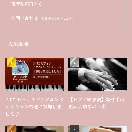
東海駅東口近く
お問い合わせ：080-5497-7297
人気記事
2022ピティナピアノコンペ
【ピアノ練習法】なぜ手の
ティション本選に参加しま
形が大切なの？①
した♪