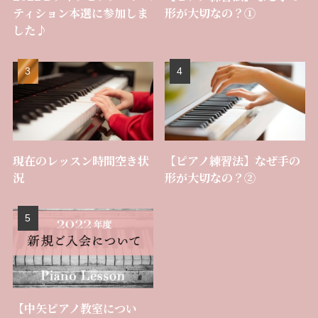
ティション本選に参加しま
形が大切なの？①
した♪
現在のレッスン時間空き状
【ピアノ練習法】なぜ手の
況
形が大切なの？②
【中矢ピアノ教室につい