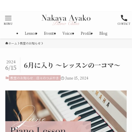
対策として消毒、マスク着用を徹底しております。
MENU
CONTACT
Lesson
Events
Voices
Profile
Blog
ホーム
教室のお知らせ
2024
6月に入り ～レッスンの一コマ～
6/15
教室のお知らせ
日々のつぶやき
June 15, 2024