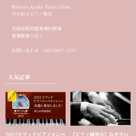
Nakaya Ayako Piano Class
中矢彩子ピアノ教室
茨城県那珂郡東海村駅東
東海駅東口近く
お問い合わせ：080-5497-7297
人気記事
2022ピティナピアノコンペ
【ピアノ練習法】なぜ手の