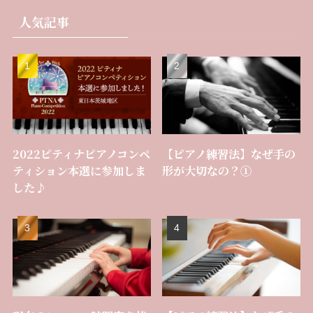
人気記事
2022ピティナピアノコンペ
【ピアノ練習法】なぜ手の
ティション本選に参加しま
形が大切なの？①
した♪