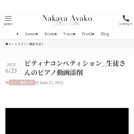
おります。
MENU
CONTACT
Lesson
Events
Voices
Profile
Blog
ホーム
ピアノ練習方法
ピティナコンペティション_生徒さ
2021
6/23
んのピアノ動画添削
ピアノ練習方法
June 23, 2021