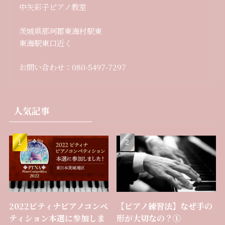
中矢彩子ピアノ教室
茨城県那珂郡東海村駅東
東海駅東口近く
お問い合わせ：080-5497-7297
人気記事
2022ピティナピアノコンペ
【ピアノ練習法】なぜ手の
ティション本選に参加しま
形が大切なの？①