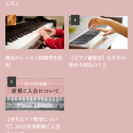
した♪
現在のレッスン時間空き状
【ピアノ練習法】なぜ手の
況
形が大切なの？②
【中矢ピアノ教室につい
て】2022年度新規ご入会